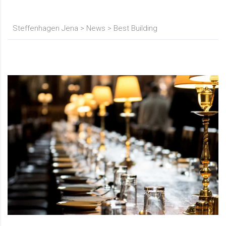
Steffenhagen Jena
>
News
>
Best Building