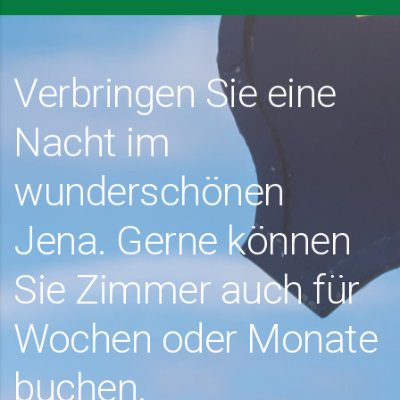
Verbringen Sie eine
Nacht im
wunderschönen
Jena. Gerne können
Sie Zimmer auch für
Wochen oder Monate
buchen.