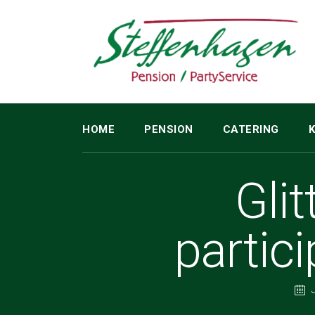
HOME
PENSION
CATERING
Glit
partici
J