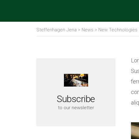
Steffenhagen Jena
>
News
>
New Technologies
Lor
Sus
fer
con
Subscribe
ali
to our newsletter