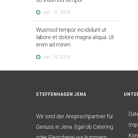
Jan. 10, 2018
Wusmod tempor incididunt ut
labore et dolore magna aliqua. Ut
enim ad minim
Jan. 10, 2018
STEFFENHAGEN JENA
UNTE
Dat
Wir sind der Ansprechpartner für
Imp
Genuss in Jena. Egal ob Catering
Kon
oder Fleischerei wir kümmern