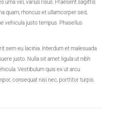
s urna vel, varius risus. Praesent sagittis
rna quam, rhoncus et ullamcorper sed,
ue vehicula justo tempus. Phasellus
erit sem eu lacinia. Interdum et malesuada
ere justo. Nulla sit amet ligula ut nibh
ehicula. Vestibulum quis ex ut arcu
or, consequat nisi nec, porttitor turpis.