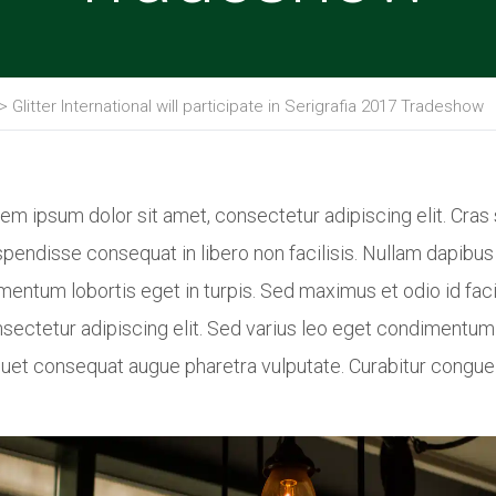
>
Glitter International will participate in Serigrafia 2017 Tradeshow
em ipsum dolor sit amet, consectetur adipiscing elit. Cras s
pendisse consequat in libero non facilisis. Nullam dapibus 
mentum lobortis eget in turpis. Sed maximus et odio id faci
sectetur adipiscing elit. Sed varius leo eget condimentum
quet consequat augue pharetra vulputate. Curabitur congue