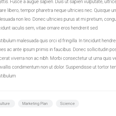
ittis. Fusce a augue sapien. Duis ut sapien vulputate, ultrice
are libero, tempor pharetra neque ultricies nec. Quisque u
esuada non leo. Donec ultricies purus at mi pretium, cong
cidunt iaculis sem, vitae ornare eros hendrerit sed.
tibulum malesuada quis orci id fringilla. In tincidunt hendr
es ac ante ipsum primis in faucibus. Donec sollicitudin posu
cerat viverra non ac nibh. Morbi consectetur ut urna quis v
vallis condimentum non ut dolor. Suspendisse ut tortor temp
stibulum
ulture
Marketing Plan
Science