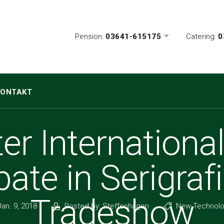
Pension:
03641-615175
Catering:
0
KONTAKT
ter International
pate in Serigra
Tradeshow
an. 9, 2018
Posted by: Steffenhagen
New Technolo