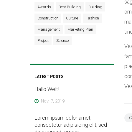
sag
Awards
Best Building
Building
orn
Construction
Culture
Fashion
mal
Management
Marketing Plan
tin
Project
Science
Ves
fam
pla
con
LATEST POSTS
Ve
Hallo Welt!
Nov. 7, 2019
Lorem ipsum dolor amet,
C
consectetur adipisicing elit, sed
do eiusmod tempor