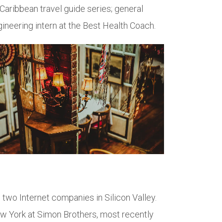
Caribbean travel guide series; general
ineering intern at the Best Health Coach.
ganz
Wir haben für unsere
lle Catering
Hochzeit Catering und
die
Geschirr fürs Abendessen
rfeld war
bestellt und waren mehr als
freundlich,
zufrieden! Sehr freundliches
ungstag hat
und hilfsbereites Team,
ekt gepasst.
jederzeit bei Fragen
frisch,
erreichbar, faire Preise, sehr
tet und
gutes Essen, vielfältige
sten
Auswahl, inclusive Anlieferung.
eschmeckt.
Auch organisatorisch hat alles
n waren
super funktioniert! Wir werden
ass jeder
beim nächsten Anlass wieder
two Internet companies in Silicon Valley.
war. Man
bei Steffenhagen bestellen
hier mit
und Ihren Cateringservice auf
w York at Simon Brothers, most recently
jeden Fall weiterempfehlen!