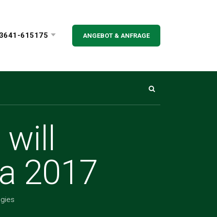
3641-615175
ANGEBOT & ANFRAGE
 will
fia 2017
gies