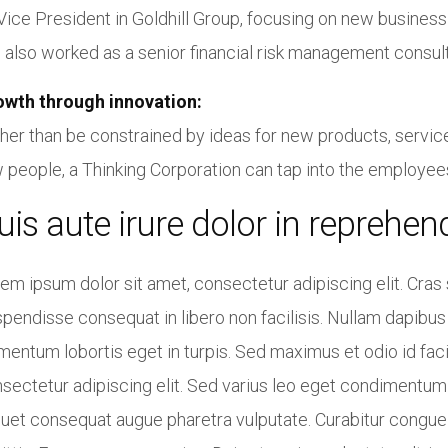
Vice President in Goldhill Group, focusing on new busine
Professionalität g
wird. Wir würden j
 also worked as a senior financial risk management consulta
wieder bei Ihnen b
FINDUS PETTERSSON
und können Sie w
owth through innovation:
Google
weiterempfehlen. 
her than be constrained by ideas for new products, servi
Lob für die haus
Soljanka
Nur Pa
 people, a Thinking Corporation can tap into the employee
sie früher so gut
uis aute irure dolor in reprehend
hinbekommen
em ipsum dolor sit amet, consectetur adipiscing elit. Cras s
pendisse consequat in libero non facilisis. Nullam dapibus 
mentum lobortis eget in turpis. Sed maximus et odio id faci
sectetur adipiscing elit. Sed varius leo eget condimentum
quet consequat augue pharetra vulputate. Curabitur congue