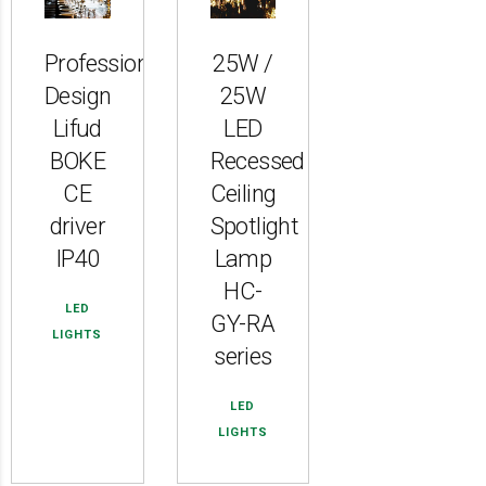
Professional
25W /
Design
25W
Lifud
LED
BOKE
Recessed
CE
Ceiling
driver
Spotlight
IP40
Lamp
HC-
LED
GY-RA
LIGHTS
series
LED
LIGHTS