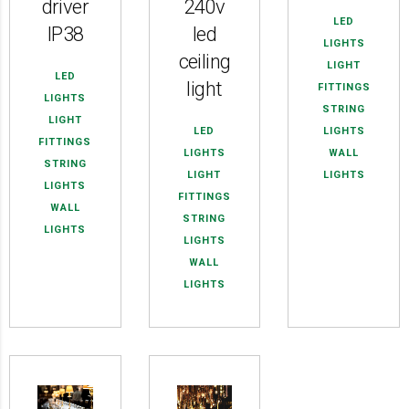
driver
240v
LED
IP38
led
LIGHTS
ceiling
LIGHT
LED
light
FITTINGS
LIGHTS
STRING
LIGHT
LED
LIGHTS
FITTINGS
LIGHTS
WALL
STRING
LIGHT
LIGHTS
LIGHTS
FITTINGS
WALL
STRING
LIGHTS
LIGHTS
WALL
LIGHTS